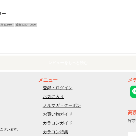
リー
径 13.6mm
度数 ±0.00~ -10.00
レビューをもっと読む
メニュー
メ
登録・ログイン
お気に入り
メルマガ・クーポン
高
お買い物ガイド
許可
カラコンガイド
ございます。
カラコン特集