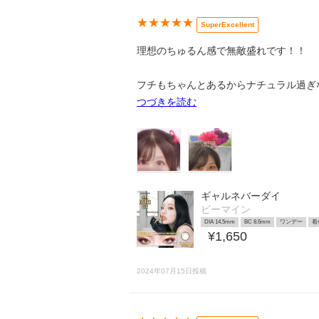
★★★★★
SuperExcellent
理想のちゅるん感で無敵盛れです！！
フチもちゃんとあるからナチュラル過ぎな
つづきを読む
ギャルネバーダイ
ビーマイン
DIA 14.5mm
BC 8.6mm
ワンデー
着
¥1,650
2024年07月15日投稿