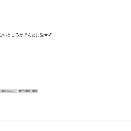
いところがほんとに愛💋💕
色直径 13.7mm
度数 ±0.00~ -8.00