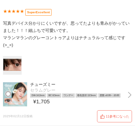
★★★★★
SuperExcellent
写真デバイス分かりにくいですが、思ってたよりも青みがかってい
ました！！！細ふちで可愛いです。
マランマランのグレーコントゥアよりはナチュラルって感じです
(>_<)
チューズミー
セラムグレー
DIA 14.2mm
BC 8.5mm
ワンデー
着色直径 13.5mm
度数 ±0.00~ -10.00
¥1,705
2025年02月12日投稿
11参考になった