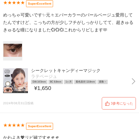
★★★★★
SuperExcellent
めっちゃ可愛いです✨元々エバーカラーのパールベージュ愛用して
たんですけど、こっちの方が少しフチがしっかりしてて、超きゅる
きゅるな瞳になりました💞💞💞これからリピします🫶
シークレットキャンディーマジック
ラテベージュ
DIA 14.5mm
BC 8.8mm
1ヶ月
着色直径 13.8mm
度数 ~
¥1,650
2024年08月31日投稿
3参考になった
★★★★★
SuperExcellent
かわよき💖リピ確です🫵🫵🫵