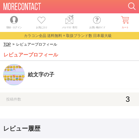
登録・ログイン
お気に入り
メルマガ
・
割引
お買い物ガイド
カート
カラコン全品 送料無料 × 取扱ブランド数 日本最大級
TOP
>
レビュアープロフィール
レビュアープロフィール
絵文字の子
3
投稿件数
レビュー履歴