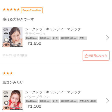
★★★★★
SuperExcellent
盛れる大好きでーす
シークレットキャンディーマジック
ラテベージュ
DIA 14.5mm
BC 8.8mm
1ヶ月
着色直径 13.8mm
度数 ~
¥1,650
2024年11月27日投稿
0参考になった
★★★
黒コンみたい
シークレットキャンディーマジック
バターブラウン
DIA 14.5mm
BC 8.8mm
1ヶ月
着色直径 14.0mm
度数 -0.75~ -10.00
¥1,100