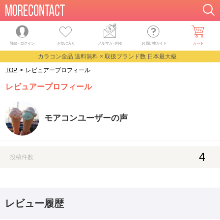
登録・ログイン
お気に入り
メルマガ
・
割引
お買い物ガイド
カート
カラコン全品 送料無料 × 取扱ブランド数 日本最大級
TOP
>
レビュアープロフィール
レビュアープロフィール
モアコンユーザーの声
4
投稿件数
レビュー履歴