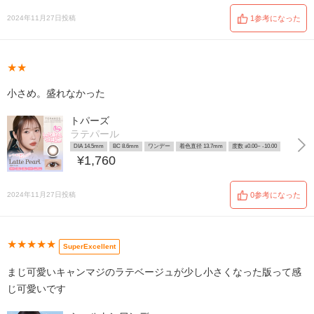
2024年11月27日投稿
1参考になった
★★
小さめ。盛れなかった
トパーズ
ラテパール
DIA 14.5mm
BC 8.6mm
ワンデー
着色直径 13.7mm
度数 ±0.00~ -10.00
¥1,760
2024年11月27日投稿
0参考になった
★★★★★
SuperExcellent
まじ可愛いキャンマジのラテベージュが少し小さくなった版って感
じ可愛いです