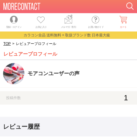
登録・ログイン
お気に入り
メルマガ
・
割引
お買い物ガイド
カート
カラコン全品 送料無料 × 取扱ブランド数 日本最大級
TOP
>
レビュアープロフィール
レビュアープロフィール
モアコンユーザーの声
1
投稿件数
レビュー履歴