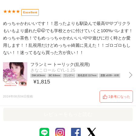
★★★★
Excellent
めっちゃかわいいです！！思ったよりも馴染んで最高🩷🩷プリクラ
もいもより盛れた🤭🤭でも学校とかに付けていくと100%バレます！
めっちゃ茶色！でもめっっちゃかわいいい🩷🩷遊びに行く時とか愛
用します！！乱視用だけどめっちゃ綺麗に見えた！！ゴロゴロもし
ない！！迷ってるなら買った方が良い！！
フランミー トーリック(乱視用)
きなこロール CYL-1.25
DIA 14.5mm
BC 8.6mm
ワンデー
着色直径 13.7mm
度数 ±0.00~ -8.00
¥1,815
2024年08月04日投稿
1参考になった
レビューをもっと読む