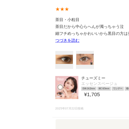
★★★
茶目・小粒目
茶目だから中心らへんが濁っちゃう泣
細フチめっちゃかわいいから黒目の方は
つづきを読む
チューズミー
エッセンスベージュ
DIA 14.2mm
BC 8.5mm
ワンデー
着
¥1,705
2025年07月22日投稿