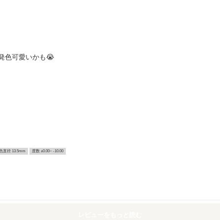
発色可愛いかも😭
色直径 13.5mm
度数 ±0.00~ -10.00
レビューをもっと読む