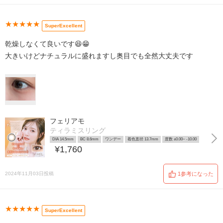
★★★★★
SuperExcellent
乾燥しなくて良いです😆😁
大きいけどナチュラルに盛れますし奥目でも全然大丈夫です
フェリアモ
ティラミスリング
DIA 14.5mm
BC 8.6mm
ワンデー
着色直径 13.7mm
度数 ±0.00~ -10.00
¥1,760
2024年11月03日投稿
1参考になった
★★★★★
SuperExcellent