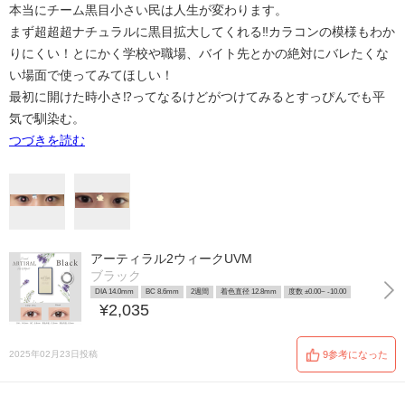
本当にチーム黒目小さい民は人生が変わります。
まず超超超ナチュラルに黒目拡大してくれる‼️カラコンの模様もわか
りにくい！とにかく学校や職場、バイト先とかの絶対にバレたくな
い場面で使ってみてほしい！
最初に開けた時小さ⁉️ってなるけどがつけてみるとすっぴんでも平
気で馴染む。
つづきを読む
アーティラル2ウィークUVM
ブラック
DIA 14.0mm
BC 8.6mm
2週間
着色直径 12.8mm
度数 ±0.00~ -10.00
¥2,035
2025年02月23日投稿
9参考になった