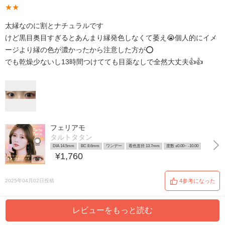
★★
太縁なのに割とナチュラルです
けど黒目奥目すぎるとあんまり縁発色しなくて萎え😭個人的にイメ
ージより縁の色が濃かったから注意した方が⭕️
でも乾燥少ないし13時間つけてても目薬なしで全然大丈夫👍👍
フェリアモ
タルトタタン
DIA 14.5mm
BC 8.6mm
ワンデー
着色直径 13.7mm
度数 ±0.00~ -10.00
¥1,760
2025年04月02日投稿
4参考になった
レビューをもっと読む