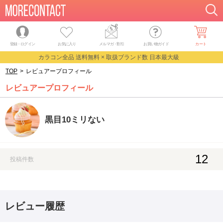
登録・ログイン
お気に入り
メルマガ
・
割引
お買い物ガイド
カート
カラコン全品 送料無料 × 取扱ブランド数 日本最大級
TOP
>
レビュアープロフィール
レビュアープロフィール
黒目10ミリない
12
投稿件数
レビュー履歴