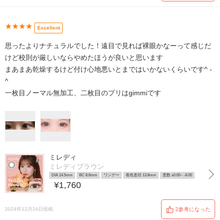
★★★★
Excellent
思ったよりナチュラルでした！遠目で見れば裸眼かなーって感じだ
けど校則が厳しいならやめたほうが良いと思います
まあまあ乾燥するけど付け心地悪いとまではいかないくらいです^ -
^
一枚目ノーマル無加工、二枚目のプリはgimmiです
ミレディ
ミレディブラウン
DIA 14.5mm
BC 8.6mm
ワンデー
着色直径 13.8mm
度数 ±0.00~ -8.00
¥1,760
2024年12月24日投稿
2参考になった