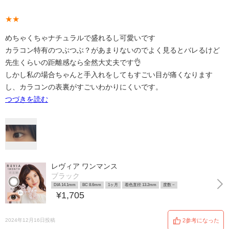
★★
めちゃくちゃナチュラルで盛れるし可愛いです
カラコン特有のつぶつぶ？があまりないのでよく見るとバレるけど
先生くらいの距離感なら全然大丈夫です👌
しかし私の場合ちゃんと手入れをしてもすごい目が痛くなります
し、カラコンの表裏がすごいわかりにくいです。
つづきを読む
レヴィア ワンマンス
ブラック
DIA 14.1mm
BC 8.6mm
1ヶ月
着色直径 13.2mm
度数 ~
¥1,705
2024年12月16日投稿
2参考になった