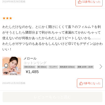
2024年08月29日投稿
11参考になった
★★★
わたしだけなのかな、とにかく開けにくくて蓋？のフィルム？を剥
がそうとしたら隣部分まで剥がれちゃって液漏れてかわいちゃって
使えないのが何枚かあったからわたしはリピートしないかも………
わたしがガサツなのもあるかもしんないけど😔⤵️でもデザインはかわ
いい！
メロール
コットンリング
DIA 14.2mm
BC 8.6mm
ワンデー
着色直径 13.5mm
度数 ±0.00~ -10.00
¥1,485
2024年12月23日投稿
0参考になった
レビューをもっと読む