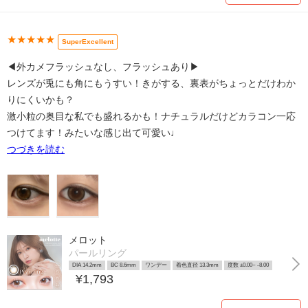
★★★★★
SuperExcellent
◀︎外カメフラッシュなし、フラッシュあり▶︎
レンズが兎にも角にもうすい！きがする、裏表がちょっとだけわか
りにくいかも？
激小粒の奥目な私でも盛れるかも！ナチュラルだけどカラコン一応
つけてます！みたいな感じ出て可愛い♩
つづきを読む
メロット
パールリング
DIA 14.2mm
BC 8.6mm
ワンデー
着色直径 13.3mm
度数 ±0.00~ -8.00
¥1,793