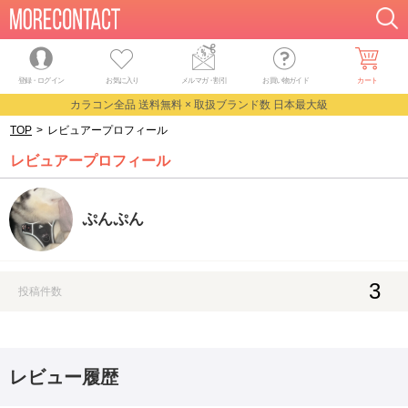
登録・ログイン
お気に入り
メルマガ
・
割引
お買い物ガイド
カート
カラコン全品 送料無料 × 取扱ブランド数 日本最大級
TOP
>
レビュアープロフィール
レビュアープロフィール
ぷんぷん
3
投稿件数
レビュー履歴