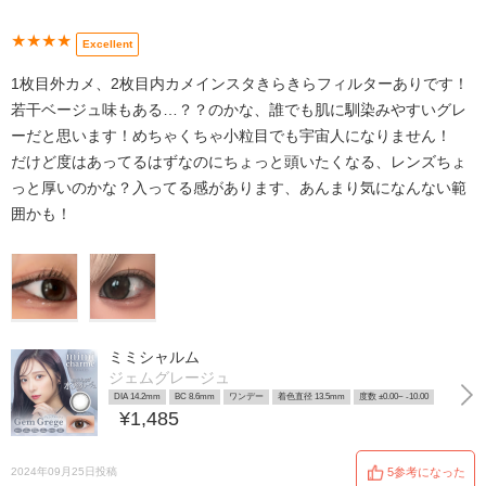
★★★★
Excellent
1枚目外カメ、2枚目内カメインスタきらきらフィルターありです！
若干ベージュ味もある…？？のかな、誰でも肌に馴染みやすいグレ
ーだと思います！めちゃくちゃ小粒目でも宇宙人になりません！
だけど度はあってるはずなのにちょっと頭いたくなる、レンズちょ
っと厚いのかな？入ってる感があります、あんまり気になんない範
囲かも！
ミミシャルム
ジェムグレージュ
DIA 14.2mm
BC 8.6mm
ワンデー
着色直径 13.5mm
度数 ±0.00~ -10.00
¥1,485
2024年09月25日投稿
5参考になった