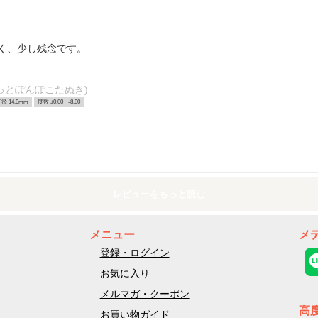
く、少し残念です。
っとぽんぽこたぬき)
径 14.0mm
度数 ±0.00~ -8.00
レビューをもっと読む
メニュー
メ
登録・ログイン
お気に入り
メルマガ・クーポン
高
お買い物ガイド