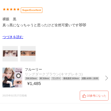
★★★★★
SuperExcellent
裸眼 黒
真っ黒になっちゃうと思ったけど全然可愛いです😻😻
つづきを読む
フルーリー
リングダークブラウン(キマグレネコ)
DIA 14.5mm
BC 8.6mm
ワンデー
着色直径 14.0mm
度数 ±0.00~ -10.00
¥1,485
2025年02月27日投稿
10参考になった