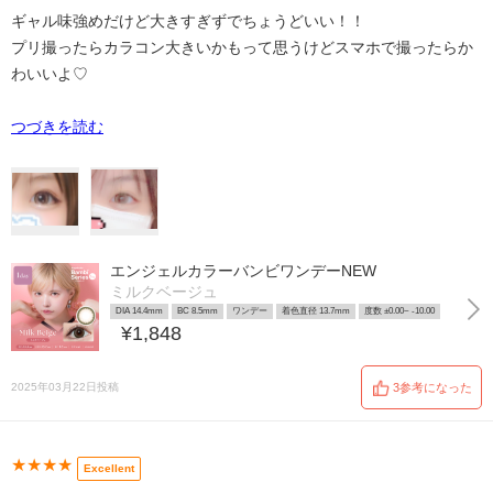
ギャル味強めだけど大きすぎずでちょうどいい！！
プリ撮ったらカラコン大きいかもって思うけどスマホで撮ったらか
わいいよ♡
つづきを読む
エンジェルカラーバンビワンデーNEW
ミルクベージュ
DIA 14.4mm
BC 8.5mm
ワンデー
着色直径 13.7mm
度数 ±0.00~ -10.00
¥1,848
2025年03月22日投稿
3参考になった
★★★★
Excellent