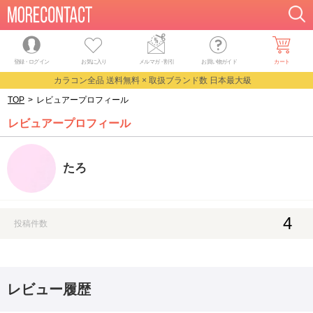
登録・ログイン
お気に入り
メルマガ
・
割引
お買い物ガイド
カート
カラコン全品 送料無料 × 取扱ブランド数 日本最大級
TOP
>
レビュアープロフィール
レビュアープロフィール
たろ
4
投稿件数
レビュー履歴