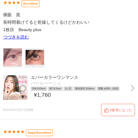
★★★★
Excellent
裸眼 黒
長時間着けてると乾燥してくるけどかわいい
1枚目 Beauty plus
つづきを読む
エバーカラーワンマンス
パールベージュ
DIA 14.5mm
BC 8.7mm
1ヶ月
着色直径 13.8mm
度数 ±0.00~ -10.00
¥1,760
2025年02月27日投稿
6参考になった
★★★★★
SuperExcellent