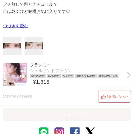
フチ無しで割とナチュラル？
目は乾くけど結構お気に入りです♡
つづきを読む
フランミー
シェルサンドブラウン
DIA 14.2mm
BC 8.5mm
ワンデー
着色直径 13.6mm
度数 ±0.00~ -2.75
¥1,815
2025年03月22日投稿
3参考になった
レビューをもっと読む