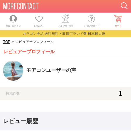
登録・ログイン
お気に入り
メルマガ
・
割引
お買い物ガイド
カート
カラコン全品 送料無料 × 取扱ブランド数 日本最大級
TOP
>
レビュアープロフィール
レビュアープロフィール
モアコンユーザーの声
1
投稿件数
レビュー履歴