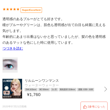
★★★★★
SuperExcellent
透明感のあるブルーがとても好きです。
瞳がブルーやグリーンは、肌色も透明感が出て白目も綺麗に見える
気がします。
年齢的にあまり出番はないかと思っていましたが、髪の色を透明感
のあるマットな色にした時に使用しています。
つづきを読む
リルムーンワンマンス
ウォーターウォーター
DIA 14.5mm
BC 8.6mm
1ヶ月
着色直径 13.8mm
度数 -0.50~ -8.00
¥1,760
2020年07月21日投稿
2参考になった