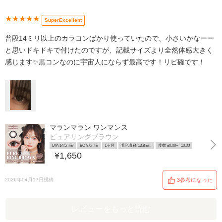
★★★★★
SuperExcellent
普段14ミリ以上のカラコンばかり使っていたので、小さいかなーー
と思いドキドキで付けたのですが、記載サイズより全然体感大きく
感じます✨️黒コンなのに宇宙人にならず最高です！リピ確です！
マランマラン ワンマンス
ピュアリングブラウン
DIA 14.5mm
BC 8.6mm
1ヶ月
着色直径 13.8mm
度数 ±0.00~ -10.00
¥1,650
2026年04月17日投稿
3参考になった
レビューをもっと読む