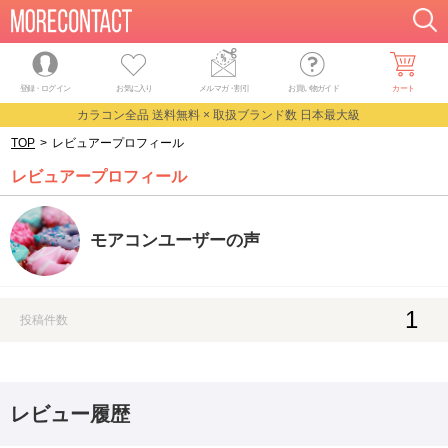
登録・ログイン
お気に入り
メルマガ
・
割引
お買い物ガイド
カート
カラコン全品 送料無料 × 取扱ブランド数 日本最大級
TOP
>
レビュアープロフィール
レビュアープロフィール
モアコンユーザーの声
1
投稿件数
レビュー履歴