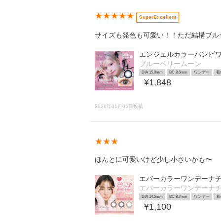
★★★★★
SuperExcellent
サイズも発色も可愛い！！ただ結構ブル
エンジェルカラーバンビワ
ブルーベリームーン
DIA 15.0mm
BC 8.6mm
ワンデー
着
¥1,848
2026年01月05日投稿
★★★
ほんとに可愛いけど少し小さいかも〜
エバーカラーワンデーナ
エバーカラーワンデーナチ
DIA 14.5mm
BC 8.7mm
ワンデー
着
¥1,100