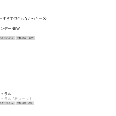
ーすぎて似合わなかったー😭
ンデーNEW
色直径 14.5mm
度数 ±0.00~ -10.00
チュラル
ュラル 2枚入セット
色直径 13.8mm
度数 ±0.00~ -7.50