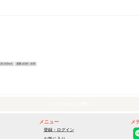
径 14.5mm
度数 ±0.00~ -8.00
レビューをもっと読む
メニュー
メ
登録・ログイン
お気に入り