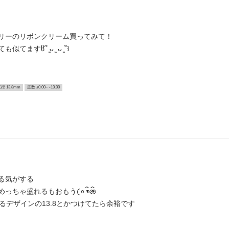
リーのリボンクリーム買ってみて！
ჱ̒՞ ̳ᴗ ̫ ᴗ ̳՞꒱
径 13.8mm
度数 ±0.00~ -10.00
る気がする
𖫳𖫴𖫰𖫱꛰ ᭜𖫴𖫰𖫱𖫳𖫲𖫲𖫳𖫴𖫰𖫱꛰ಣ
てるデザインの13.8とかつけてたら余裕です