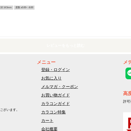
径 14.5mm
度数 ±0.00~ -8.00
レビューをもっと読む
メニュー
メ
登録・ログイン
お気に入り
メルマガ・クーポン
高
お買い物ガイド
許可
カラコンガイド
ございます。
カラコン特集
カート
会社概要