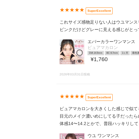
★★★★★
SuperExcellent
これサイズ感物足りない人はウユマンス
ピンクだけどグレーに見える感じがとっても似てます
エバーカラーワンマンス
ピュアマカロン
DIA 14.5mm
BC 8.7mm
1ヶ月
着色直
¥1,760
2026年03月31日投稿
★★★★★
SuperExcellent
ピュアマカロンを大きくした感じで似て
目元のメイク濃いめにしてる子だったらめっちゃ盛れるもおもう𛰙᭜𖫴𖫰𖫱𖫳𖫲𖫲
体感14〜14.2とかで、普段ハッキリし
ウユ ワンマンス