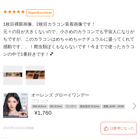
★★★★★
SuperExcellent
1枚目裸眼画像、2枚目カラコン装着画像です！
元々の目が大きくないので、小さめのカラコンでも宇宙人になりが
ちですが、このカラコンはめちゃめちゃナチュラルに盛ってくれて
感動です、、！爬虫類ぽくもならないです！今までで使ったカラコ
ンの中で1番好きです！💕
オーレンズ グローイワンデー
ブラック
DIA 14.2mm
BC 8.7mm
ワンデー
着色直径 13.1mm
度数 ±0.00~ -10.00
¥1,760
2024年10月04日投稿
12参考になった