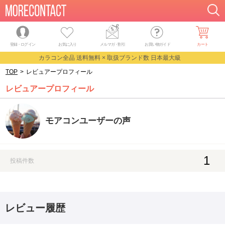
登録・ログイン
お気に入り
メルマガ
・
割引
お買い物ガイド
カート
カラコン全品 送料無料 × 取扱ブランド数 日本最大級
TOP
>
レビュアープロフィール
レビュアープロフィール
モアコンユーザーの声
1
投稿件数
レビュー履歴