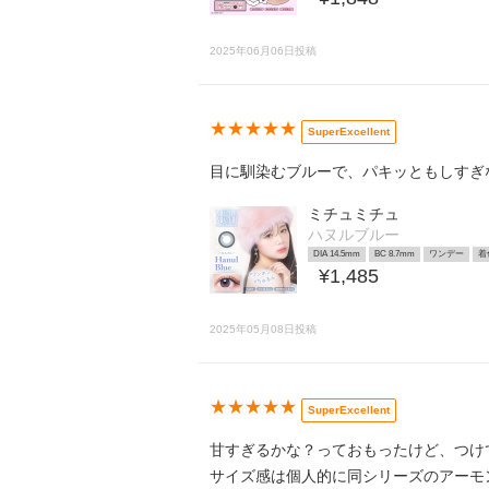
2025年06月06日投稿
★★★★★
SuperExcellent
目に馴染むブルーで、パキッともしすぎ
ミチュミチュ
ハヌルブルー
DIA 14.5mm
BC 8.7mm
ワンデー
着
¥1,485
2025年05月08日投稿
★★★★★
SuperExcellent
甘すぎるかな？っておもったけど、つけ
サイズ感は個人的に同シリーズのアーモ