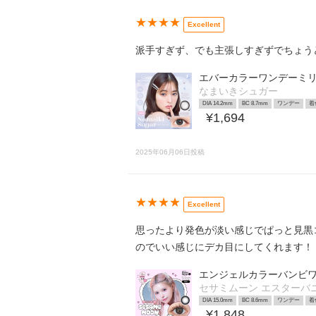
★★★★
Excellent
派手すぎず、でも主張しすぎずでちょう
エバーカラーワンデーミ
なまいきシュガー
DIA 14.2mm
BC 8.7mm
ワンデー
着
¥1,694
2025年06月06日投稿
★★★★
Excellent
思ったより発色が淡い感じでぱっと見黒
のでいい感じにデカ目にしてくれます！
エンジェルカラーバンビワ
セサミムーン エスターバ
DIA 15.0mm
BC 8.6mm
ワンデー
着
¥1,848