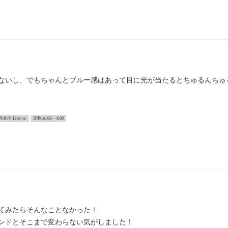
ないし、でもちゃんとブルー感はあって目に光が当たるとちゅるんちゅる
色直径 13.8mm
度数 ±0.00~ -8.00
てみたらそんなことなかった！
ンドとそこまで変わらない気がしました！