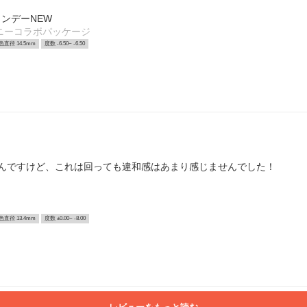
ンデーNEW
ニーコラボパッケージ
色直径 14.5mm
度数 -6.50~ -6.50
んですけど、これは回っても違和感はあまり感じませんでした！
色直径 13.4mm
度数 ±0.00~ -8.00