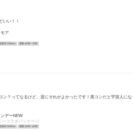
どいい！！
リモア
色直径 13.6mm
度数 ±0.00~ -8.00
コン？ってなるけど、逆にそれがよかったです！黒コンだと宇宙人にな
ンデーNEW
ニーコラボパッケージ
色直径 14.5mm
度数 ±0.00~ ±0.00