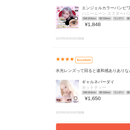
エンジェルカラーバンビワ
ハニームーン エスターバ
DIA 15.0mm
BC 8.6mm
ワンデー
着
¥1,848
2025年06月06日投稿
★★★★
Excellent
水光レンズって回ると違和感ありありな
ギャルネバーダイ
ホットティー
DIA 14.2mm
BC 8.6mm
ワンデー
着
¥1,650
2025年06月06日投稿