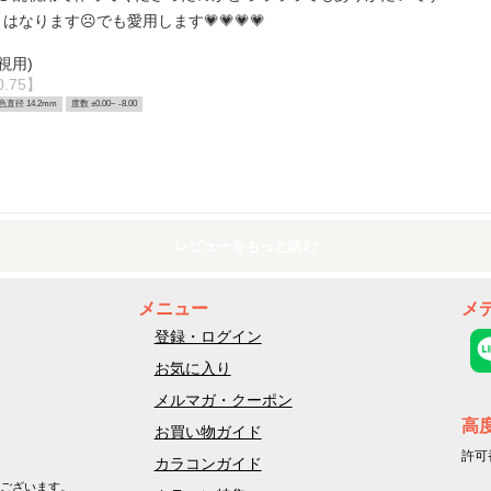
なります☹️でも愛用します💗💗💗💗
視用)
.75】
色直径 14.2mm
度数 ±0.00~ -8.00
レビューをもっと読む
メニュー
メ
登録・ログイン
お気に入り
メルマガ・クーポン
高
お買い物ガイド
許可
カラコンガイド
ございます。