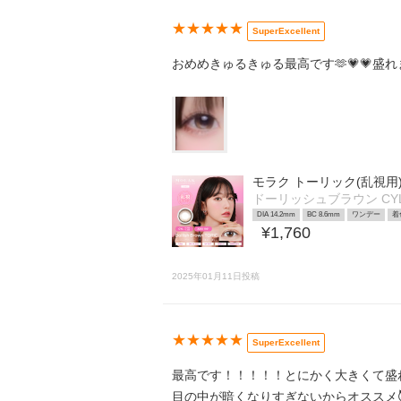
★★★★★
SuperExcellent
おめめきゅるきゅる最高です🫶💗💗盛れ
モラク トーリック(乱視用
ドーリッシュブラウン CYL-
DIA 14.2mm
BC 8.6mm
ワンデー
着
¥1,760
2025年01月11日投稿
★★★★★
SuperExcellent
最高です！！！！！とにかく大きくて盛
目の中が暗くなりすぎないからオススメ