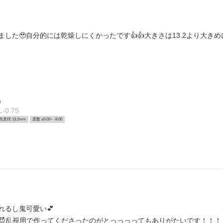
ました🥹自分的には乾燥しにくかったです👍👍大きさは13.2より大きめ
)
0.75
色直径 13.2mm
度数 ±0.00~ -8.00
れるし鬼可愛い💕
乱視用で作ってくださったのがとっっっってもありがたいです！！！！