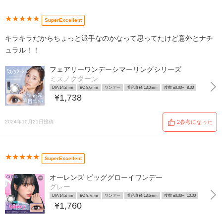
★★★★★
SuperExcellent
キラキラだからちょっと派手なのかなって思ってたけど意外とナチ
ュラル！！
フェアリーワンデーシマーリングシリーズ
ミスノクターン
DIA 14.2mm
BC 8.6mm
ワンデー
着色直径 13.0mm
度数 ±0.00~ -8.00
¥1,738
2024年10月21日投稿
2参考になった
★★★★★
SuperExcellent
オーレンズ ビッググローイワンデー
グレー
DIA 14.2mm
BC 8.7mm
ワンデー
着色直径 13.6mm
度数 ±0.00~ -10.00
¥1,760