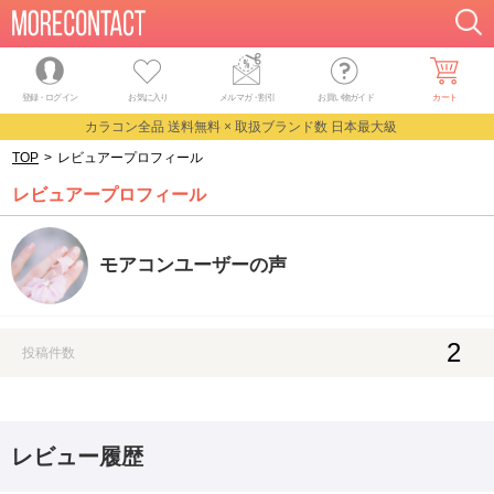
登録・ログイン
お気に入り
メルマガ
・
割引
お買い物ガイド
カート
カラコン全品 送料無料 × 取扱ブランド数 日本最大級
TOP
>
レビュアープロフィール
レビュアープロフィール
モアコンユーザーの声
2
投稿件数
レビュー履歴