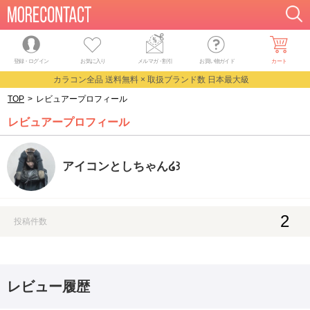
登録・ログイン
お気に入り
メルマガ
・
割引
お買い物ガイド
カート
カラコン全品 送料無料 × 取扱ブランド数 日本最大級
TOP
>
レビュアープロフィール
レビュアープロフィール
アイコンとしちゃん໒꒱
2
投稿件数
レビュー履歴