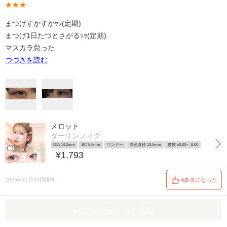
★★★
まつげすかすかｯｯ(定期)
まつげ1日たつとさがるｯｯ(定期)
マスカラ怠った
つづきを読む
メロット
ダーリンフィグ
DIA 14.2mm
BC 8.6mm
ワンデー
着色直径 13.5mm
度数 ±0.00~ -8.00
¥1,793
2025年11月09日投稿
4参考になった
レビューをもっと読む