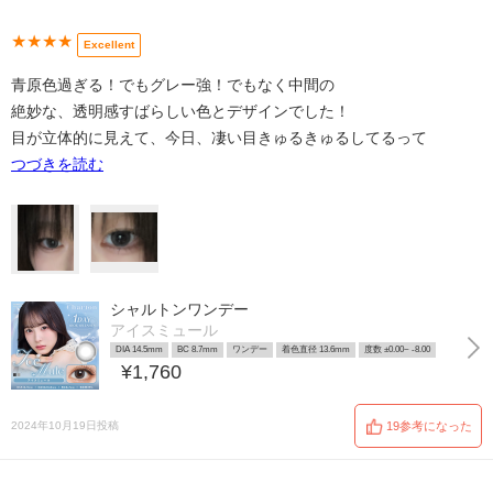
★★★★
Excellent
青原色過ぎる！でもグレー強！でもなく中間の
絶妙な、透明感すばらしい色とデザインでした！
目が立体的に見えて、今日、凄い目きゅるきゅるしてるって
つづきを読む
シャルトンワンデー
アイスミュール
DIA 14.5mm
BC 8.7mm
ワンデー
着色直径 13.6mm
度数 ±0.00~ -8.00
¥1,760
2024年10月19日投稿
19参考になった