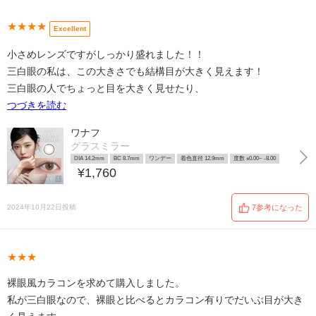
★★★★
Excellent
小さめレンズですがしっかり盛れました！！
三白眼の私は、この大きさでも結構目が大きく見えます！
三白眼の人でちょっと目を大きく見せたり、
つづきを読む
ワナフ
グラスミラー
DIA 14.2mm
BC 8.7mm
ワンデー
着色直径 12.9mm
度数 ±0.00~ -8.00
¥1,760
2024年10月22日投稿
7参考になった
★★★
裸眼風カラコンを求めて購入しました。
私が三白眼なので、裸眼と比べるとカラコン有りでだいぶ目が大き