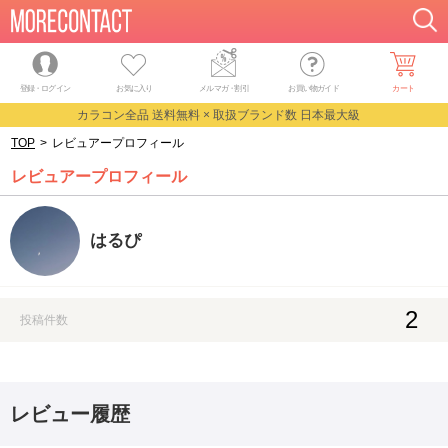
登録・ログイン
お気に入り
メルマガ
・
割引
お買い物ガイド
カート
カラコン全品 送料無料 × 取扱ブランド数 日本最大級
TOP
>
レビュアープロフィール
レビュアープロフィール
はるぴ
2
投稿件数
レビュー履歴