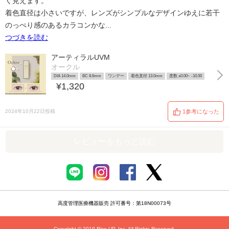
く見えます。
着色直径は小さいですが、レンズがシンプルなデザインゆえに若干
のっぺり感のあるカラコンかな...
つづきを読む
アーティラルUVM
オークル
DIA 14.0mm
BC 8.6mm
ワンデー
着色直径 13.0mm
度数 ±0.00~ -10.00
¥1,320
2024年10月22日投稿
1参考になった
レビューをもっと読む
高度管理医療機器販売 許可番号：第18N00073号
Copyright © 2019 Rise UP, Inc. All Rights Reserved.