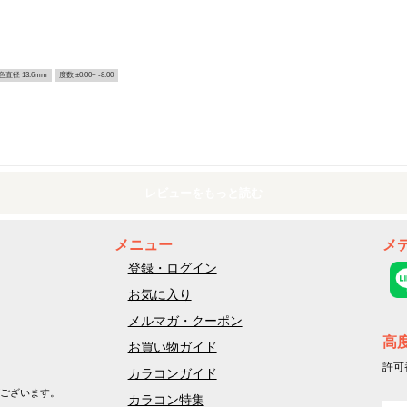
色直径 13.6mm
度数 ±0.00~ -8.00
レビューをもっと読む
メニュー
メ
登録・ログイン
お気に入り
メルマガ・クーポン
高
お買い物ガイド
許可
カラコンガイド
ございます。
カラコン特集