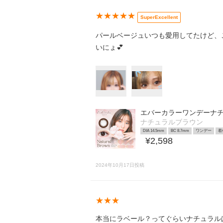
★★★★★
SuperExcellent
パールベージュいつも愛用してたけど、
いにょ💕
エバーカラーワンデーナ
ナチュラルブラウン
DIA 14.5mm
BC 8.7mm
ワンデー
着
¥2,598
2024年10月17日投稿
★★★
本当にラベール？ってぐらいナチュラル