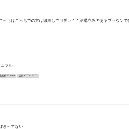
こっちはこっちでの方は縁無しで可愛い＾＾結構赤みのあるブラウンで髪
チュラル
色直径 13.8mm
度数 ±0.00~ -10.00
ばきってない