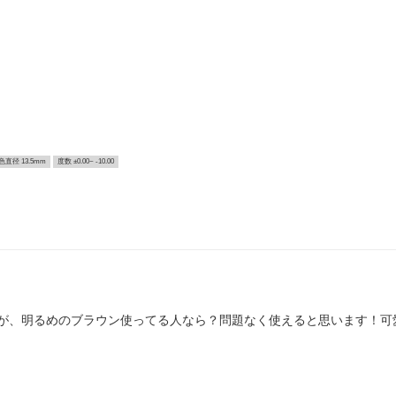
色直径 13.5mm
度数 ±0.00~ -10.00
が、明るめのブラウン使ってる人なら？問題なく使えると思います！可