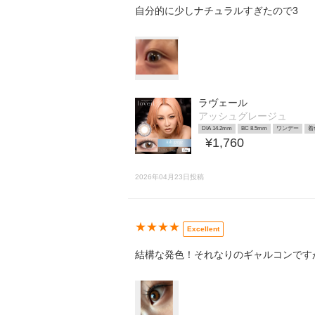
自分的に少しナチュラルすぎたので3
ラヴェール
アッシュグレージュ
DIA 14.2mm
BC 8.5mm
ワンデー
着
¥1,760
2026年04月23日投稿
★★★★
Excellent
結構な発色！それなりのギャルコンです