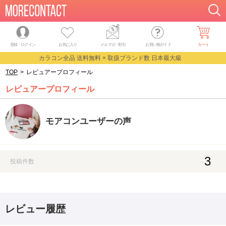
登録・ログイン
お気に入り
メルマガ
・
割引
お買い物ガイド
カート
カラコン全品 送料無料 × 取扱ブランド数 日本最大級
TOP
>
レビュアープロフィール
レビュアープロフィール
モアコンユーザーの声
3
投稿件数
レビュー履歴