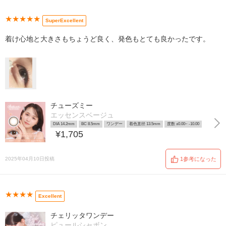
★★★★★
SuperExcellent
着け心地と大きさもちょうど良く、発色もとても良かったです。
チューズミー
エッセンスベージュ
DIA 14.2mm
BC 8.5mm
ワンデー
着色直径 13.5mm
度数 ±0.00~ -10.00
¥1,705
2025年04月10日投稿
1参考になった
★★★★
Excellent
チェリッタワンデー
ピュールシャボン