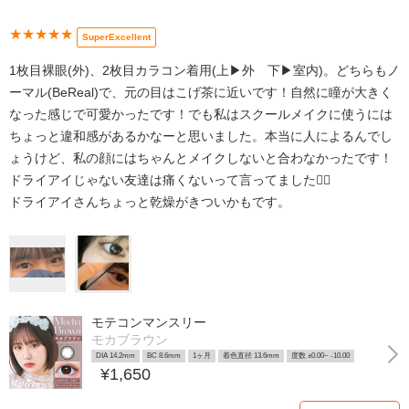
★★★★★
SuperExcellent
1枚目裸眼(外)、2枚目カラコン着用(上▶︎外 下▶︎室内)。どちらもノ
ーマル(BeReal)で、元の目はこげ茶に近いです！自然に瞳が大きく
なった感じで可愛かったです！でも私はスクールメイクに使うには
ちょっと違和感があるかなーと思いました。本当に人によるんでし
ょうけど、私の顔にはちゃんとメイクしないと合わなかったです！
ドライアイじゃない友達は痛くないって言ってました👍🏻
ドライアイさんちょっと乾燥がきついかもです。
モテコンマンスリー
モカブラウン
DIA 14.2mm
BC 8.6mm
1ヶ月
着色直径 13.6mm
度数 ±0.00~ -10.00
¥1,650