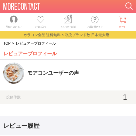
登録・ログイン
お気に入り
メルマガ
・
割引
お買い物ガイド
カート
カラコン全品 送料無料 × 取扱ブランド数 日本最大級
TOP
>
レビュアープロフィール
レビュアープロフィール
モアコンユーザーの声
1
投稿件数
レビュー履歴