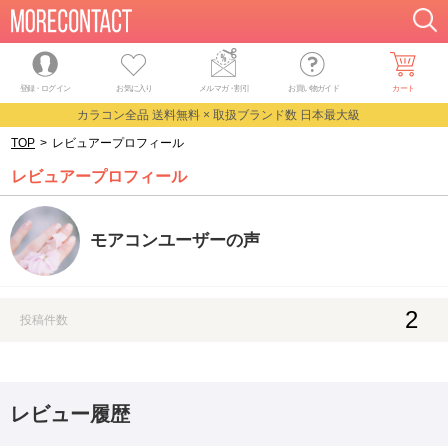
登録・ログイン
お気に入り
メルマガ
・
割引
お買い物ガイド
カート
カラコン全品 送料無料 × 取扱ブランド数 日本最大級
TOP
>
レビュアープロフィール
レビュアープロフィール
モアコンユーザーの声
2
投稿件数
レビュー履歴