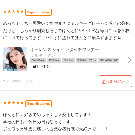
★★★★★
SuperExcellent
めっちゃくちゃ可愛いです🫶まさにミルキーグレーって感じの発色
だけど、しっかり馴染む感じでほんとにいい！私は毎日これを学校
につけて行ってます！バレずに盛れてほんとに最高すぎます😭
オーレンズ シャインタッチワンデー
ミルキーグレー
DIA 14.2mm
BC 8.7mm
ワンデー
着色直径 12.7mm
度数 ±0.00~ -8.00
¥1,760
2025年02月13日投稿
0参考になった
★★★★★
SuperExcellent
ほんとに大好きでめちゃくちゃ愛用してます！
学校の日も、休日の日も使ってます。
ジュワッと馴染む感じの自然な盛れ感で大好きです！！