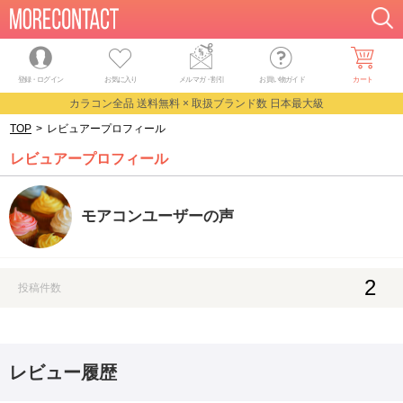
登録・ログイン
お気に入り
メルマガ
・
割引
お買い物ガイド
カート
カラコン全品 送料無料 × 取扱ブランド数 日本最大級
TOP
>
レビュアープロフィール
レビュアープロフィール
モアコンユーザーの声
2
投稿件数
レビュー履歴