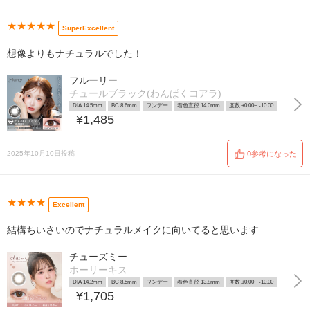
★★★★★
SuperExcellent
想像よりもナチュラルでした！
フルーリー
チュールブラック(わんぱくコアラ)
DIA 14.5mm
BC 8.6mm
ワンデー
着色直径 14.0mm
度数 ±0.00~ -10.00
¥1,485
2025年10月10日投稿
0参考になった
★★★★
Excellent
結構ちいさいのでナチュラルメイクに向いてると思います
チューズミー
ホーリーキス
DIA 14.2mm
BC 8.5mm
ワンデー
着色直径 13.8mm
度数 ±0.00~ -10.00
¥1,705