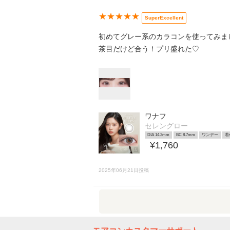
★★★★★
SuperExcellent
初めてグレー系のカラコンを使ってみま
茶目だけど合う！プリ盛れた♡
ワナフ
セレングロー
DIA 14.2mm
BC 8.7mm
ワンデー
着
¥1,760
2025年06月21日投稿