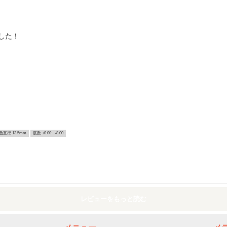
した！
色直径 13.5mm
度数 ±0.00~ -8.00
レビューをもっと読む