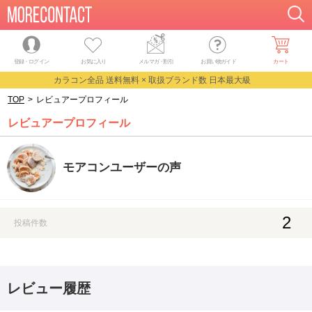
登録・ログイン
お気に入り
メルマガ
・
割引
お買い物ガイド
カート
カラコン全品 送料無料 × 取扱ブランド数 日本最大級
TOP
>
レビュアープロフィール
レビュアープロフィール
モアコンユーザーの声
2
投稿件数
レビュー履歴