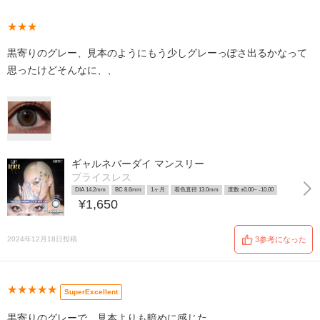
★★★
黒寄りのグレー、見本のようにもう少しグレーっぽさ出るかなって
思ったけどそんなに、、
ギャルネバーダイ マンスリー
プライスレス
DIA 14.2mm
BC 8.6mm
1ヶ月
着色直径 13.0mm
度数 ±0.00~ -10.00
¥1,650
2024年12月18日投稿
3参考になった
★★★★★
SuperExcellent
黒寄りのグレーで、見本よりも暗めに感じた、、