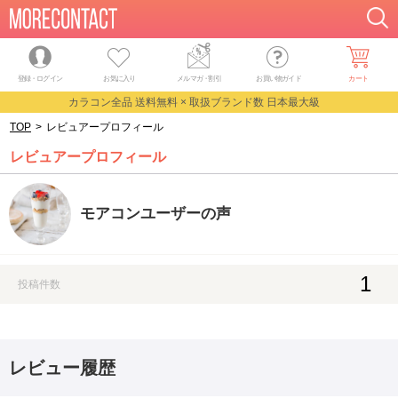
登録・ログイン
お気に入り
メルマガ
・
割引
お買い物ガイド
カート
カラコン全品 送料無料 × 取扱ブランド数 日本最大級
TOP
>
レビュアープロフィール
レビュアープロフィール
モアコンユーザーの声
1
投稿件数
レビュー履歴