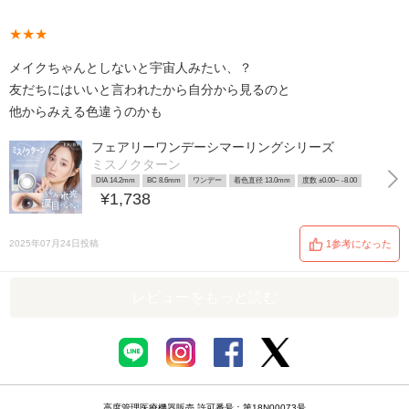
★★★
メイクちゃんとしないと宇宙人みたい、？
友だちにはいいと言われたから自分から見るのと
他からみえる色違うのかも
フェアリーワンデーシマーリングシリーズ
ミスノクターン
DIA 14.2mm
BC 8.6mm
ワンデー
着色直径 13.0mm
度数 ±0.00~ -8.00
¥1,738
2025年07月24日投稿
1参考になった
レビューをもっと読む
高度管理医療機器販売 許可番号：第18N00073号