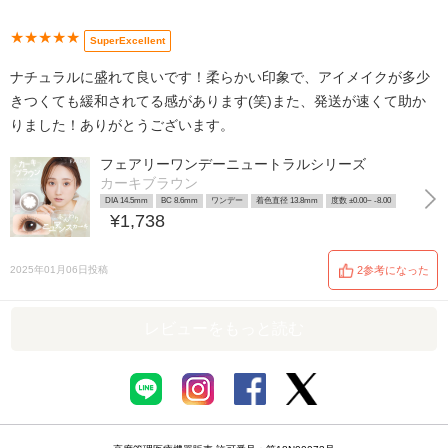
★★★★★
SuperExcellent
ナチュラルに盛れて良いです！柔らかい印象で、アイメイクが多少
きつくても緩和されてる感があります(笑)また、発送が速くて助か
りました！ありがとうございます。
フェアリーワンデーニュートラルシリーズ
カーキブラウン
DIA 14.5mm
BC 8.6mm
ワンデー
着色直径 13.8mm
度数 ±0.00~ -8.00
¥1,738
2025年01月06日投稿
2参考になった
レビューをもっと読む