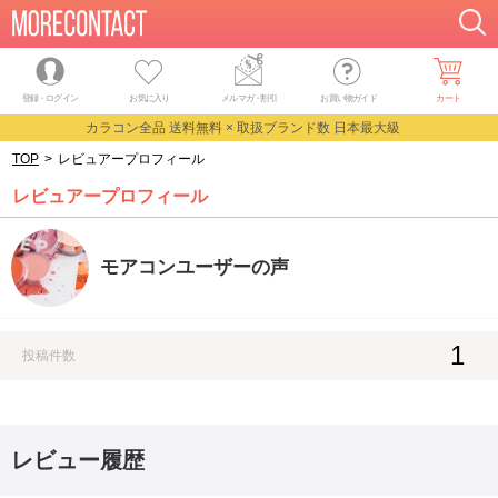
登録・ログイン
お気に入り
メルマガ
・
割引
お買い物ガイド
カート
カラコン全品 送料無料 × 取扱ブランド数 日本最大級
TOP
>
レビュアープロフィール
レビュアープロフィール
モアコンユーザーの声
1
投稿件数
レビュー履歴