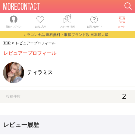
登録・ログイン
お気に入り
メルマガ
・
割引
お買い物ガイド
カート
カラコン全品 送料無料 × 取扱ブランド数 日本最大級
TOP
>
レビュアープロフィール
レビュアープロフィール
ティラミス
2
投稿件数
レビュー履歴