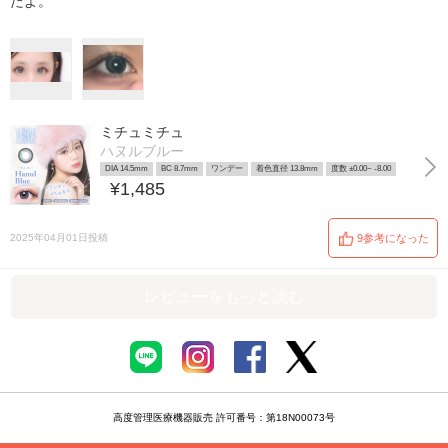
たよ。
ミチュミチュ
ハヌルブルー
DIA 14.5mm
BC 8.7mm
ワンデー
着色直径 13.8mm
度数 ±0.00~ -8.00
¥1,485
2025年04月01日投稿
9参考になった
レビューをもっと読む
高度管理医療機器販売 許可番号：第18N00073号