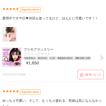
★★★★★
SuperExcellent
愛用中です🫶🏻💗何回も使ってるけど、ほんとに可愛いです！！
プリモアマンスリー
プリリングマーズ
DIA 15.0mm
BC 8.7mm
1ヶ月
着色直径 14.6mm
度数 ±0.00~ -6.00
¥1,650
2025年09月27日投稿
1参考になった
★★★★★
SuperExcellent
めっちゃ可愛い。そして、むっちゃ盛れる。乾燥は気になんなかっ