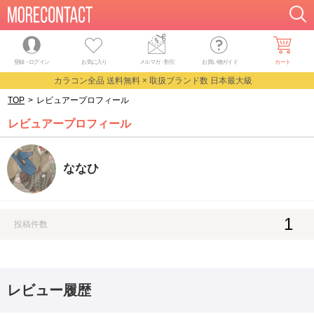
登録・ログイン
お気に入り
メルマガ
・
割引
お買い物ガイド
カート
カラコン全品 送料無料 × 取扱ブランド数 日本最大級
TOP
>
レビュアープロフィール
レビュアープロフィール
ななひ
1
投稿件数
レビュー履歴