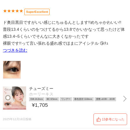
★★★★★
SuperExcellent
ド奥目黒目ですがいい感じにちゅるんとします!!めちゃかわいい!!
普段13.4くらいのをつけてるから13.8でかいかなって思ったけど体
感13.4~5くらいでそんなに大きくなかったです
裸眼です!!って言い張れる盛れ感でほまにアイシテル 😘ﾁｭ
つづきを読む
チューズミー
ホーリーキス
DIA 14.2mm
BC 8.5mm
ワンデー
着色直径 13.8mm
度数 ±0.00~ -10.00
¥1,705
2025年12月18日投稿
13参考になった