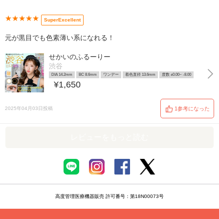
★★★★★
SuperExcellent
元が黒目でも色素薄い系になれる！
せかいのふるーりー
渋谷
DIA 14.2mm
BC 8.6mm
ワンデー
着色直径 13.6mm
度数 ±0.00~ -8.00
¥1,650
2025年04月03日投稿
1参考になった
レビューをもっと読む
高度管理医療機器販売 許可番号：第18N00073号