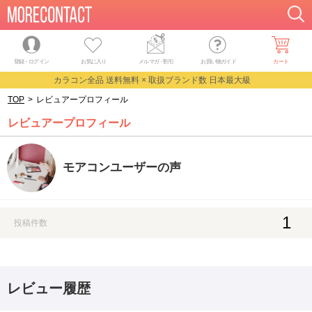
登録・ログイン
お気に入り
メルマガ
・
割引
お買い物ガイド
カート
カラコン全品 送料無料 × 取扱ブランド数 日本最大級
TOP
>
レビュアープロフィール
レビュアープロフィール
モアコンユーザーの声
1
投稿件数
レビュー履歴