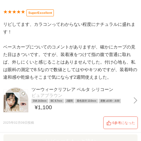
★★★★★
SuperExcellent
リピしてます、カラコンってわからない程度にナチュラルに盛れま
す！
ベースカーブについてのコメントがありますが、確かにカーブの見
た目はきついです。ですが、装着液をつけて指の腹で普通に取れ
ば、外しにくいと感じることはありませんでした。付け心地も、私
は眼科の測定で8.5なので数値としてはややキツめですが、装着時の
違和感や乾燥もそこまで気にならず2週間使えました。
ツーウィークリフレア ベルタ シリコーン
ピュアブラウン
DIA 14.0mm
BC 8.7mm
2週間
着色直径 13.0mm
度数 ±0.00~ -8.00
¥1,100
2025年02月09日投稿
6参考になった