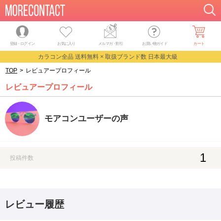
登録・ログイン
お気に入り
メルマガ
・
割引
お買い物ガイド
カート
カラコン全品 送料無料 × 取扱ブランド数 日本最大級
TOP
>
レビュアープロフィール
レビュアープロフィール
モアコンユーザーの声
1
投稿件数
レビュー履歴