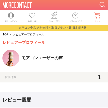
登録・ログイン
お気に入り
メルマガ
・
割引
お買い物ガイド
カート
カラコン全品 送料無料 × 取扱ブランド数 日本最大級
TOP
>
レビュアープロフィール
レビュアープロフィール
モアコンユーザーの声
1
投稿件数
レビュー履歴