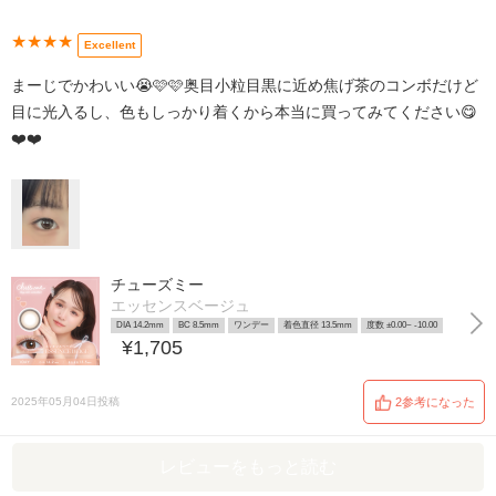
★★★★
Excellent
まーじでかわいい😭🩷🩷奥目小粒目黒に近め焦げ茶のコンボだけど
目に光入るし、色もしっかり着くから本当に買ってみてください😋
❤️❤️
チューズミー
エッセンスベージュ
DIA 14.2mm
BC 8.5mm
ワンデー
着色直径 13.5mm
度数 ±0.00~ -10.00
¥1,705
2025年05月04日投稿
2参考になった
レビューをもっと読む