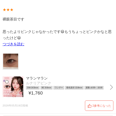
★★★
裸眼茶目です
思ったよりピンクじゃなかったです😃もうちょっとピンクかなと思
ったけど😃
つづきを読む
マランマラン
ルナリアピンク
DIA 14.5mm
BC 8.6mm
ワンデー
着色直径 13.8mm
度数 ±0.00~ -10.00
¥1,760
2026年05月19日投稿
2参考になった