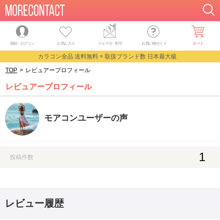
登録・ログイン
お気に入り
メルマガ
・
割引
お買い物ガイド
カート
カラコン全品 送料無料 × 取扱ブランド数 日本最大級
TOP
>
レビュアープロフィール
レビュアープロフィール
モアコンユーザーの声
1
投稿件数
レビュー履歴