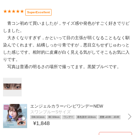
★★★★★
SuperExcellent
青コン初めて買いましたが，サイズ感や発色がすごく好きでリピ
しました。
大きくなりすぎず，かといって目の主張が弱くなることもなく馴
染んでくれます。結構しっかり青ですが，悪目立ちせずじゅわっと
した感じです。相対的に皮膚が白く見える気がしてそこもお気に入
りです。
写真は普通の明るさの場所で撮ってます。黒髪ブルベです。
エンジェルカラーバンビワンデーNEW
スワンブルーSサイズ
DIA 14.1mm
BC 8.6mm
ワンデー
着色直径 13.0mm
度数 ±0.00~ -10.00
¥1,848