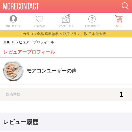
登録・ログイン
お気に入り
メルマガ
・
割引
お買い物ガイド
カート
カラコン全品 送料無料 × 取扱ブランド数 日本最大級
TOP
>
レビュアープロフィール
レビュアープロフィール
モアコンユーザーの声
1
投稿件数
レビュー履歴