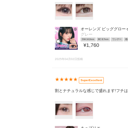
オーレンズ ビッググロー
グレー
DIA 14.2mm
BC 8.7mm
ワンデー
着
¥1,760
2025年04月02日投稿
★★★★★
SuperExcellent
割とナチュラルな感じで盛れます!フチは