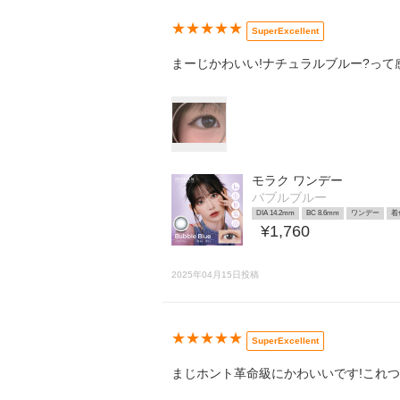
★★★★★
SuperExcellent
まーじかわいい!ナチュラルブルー?って感
モラク ワンデー
バブルブルー
DIA 14.2mm
BC 8.6mm
ワンデー
着
¥1,760
2025年04月15日投稿
★★★★★
SuperExcellent
まじホント革命級にかわいいです!これつ