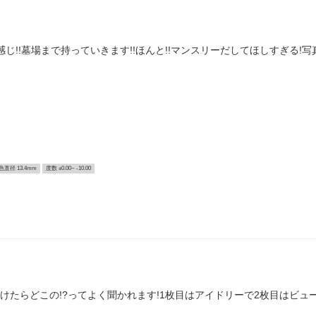
じ!!墓場まで持っていきます!!ほんと!!マンスリーだしてほしすぎる!写
色直径 13.4mm
度数 ±0.00~ -10.00
けたらどこの!?ってよく聞かれます!1枚目はアイドリーで2枚目はビュ