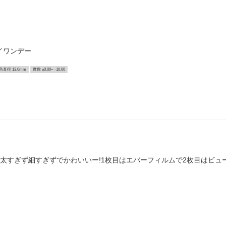
イワンデー
色直径 13.6mm
度数 ±0.00~ -10.00
太すぎず細すぎずでかわいいー!1枚目はエバーフィルムで2枚目はビュ