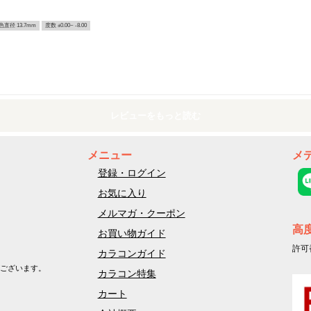
色直径 13.7mm
度数 ±0.00~ -8.00
レビューをもっと読む
メニュー
メ
登録・ログイン
お気に入り
メルマガ・クーポン
高
お買い物ガイド
許可
カラコンガイド
ございます。
カラコン特集
カート