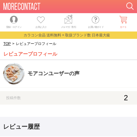
登録・ログイン
お気に入り
メルマガ
・
割引
お買い物ガイド
カート
カラコン全品 送料無料 × 取扱ブランド数 日本最大級
TOP
>
レビュアープロフィール
レビュアープロフィール
モアコンユーザーの声
2
投稿件数
レビュー履歴