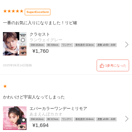
★★★★★
SuperExcellent
一番のお気に入りになりました！リピ確
クラセスト
ランウェイグレー
DIA 14.2mm
BC 8.6mm
ワンデー
着色直径 13.3mm
度数 ±0.00~ -8.00
¥1,760
2025年09月14日投稿
1参考になった
★
かわいけど宇宙人なってしまった
エバーカラーワンデーミリモア
あまえんぼカカオ
DIA 14.2mm
BC 8.7mm
ワンデー
着色直径 13.4mm
度数 ±0.00~ -8.00
¥1,694