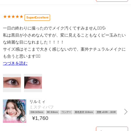
★★★★★
SuperExcellent
一日の終わりに撮ったのでメイク汚くてすみません🙇‍♀️💦
私は黒目が小さめなんですが、変に見えることもなくビー玉みたい
な綺麗な目になれました！！！！
サイズ感はそこまで大きく感じないので、案外ナチュラルメイクに
も合うと思います🙆‍♀️
つづきを読む
リルミィ
ミスティパフ
DIA 14.5mm
BC 8.6mm
ワンデー
着色直径 13.6mm
度数 ±0.00~ -10.00
¥1,760