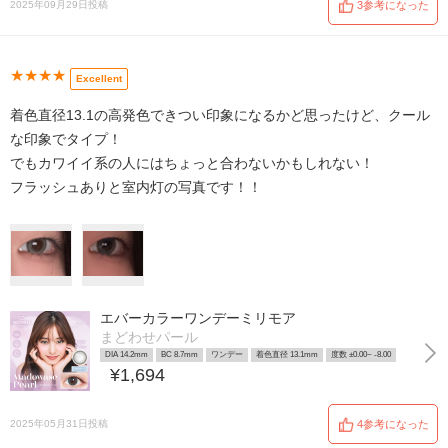
2025年09月29日投稿
3参考になった
★★★★
Excellent
着色直径13.1の高発色できつい印象になるかど思ったけど、クール
な印象でタイプ！
でもカワイイ系の人にはちょっと合わないかもしれない！
フラッシュありと室内灯の写真です！！
エバーカラーワンデーミリモア
まどわせパール
DIA 14.2mm
BC 8.7mm
ワンデー
着色直径 13.1mm
度数 ±0.00~ -8.00
¥1,694
2025年05月31日投稿
4参考になった