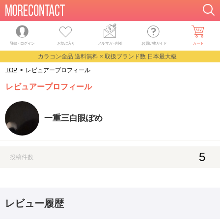
登録・ログイン
お気に入り
メルマガ
・
割引
お買い物ガイド
カート
カラコン全品 送料無料 × 取扱ブランド数 日本最大級
TOP
>
レビュアープロフィール
レビュアープロフィール
一重三白眼ぽめ
5
投稿件数
レビュー履歴