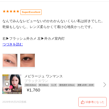
★★★★★
SuperExcellent
なんでみんなレビューないのかわかんないくらい私は好きでした。
乾燥もしないし、レンズ柔らかくて着け心地良かったです。
右▶︎フラッシュ外カメ 左▶外カメ室内灯
つづきを読む
メビラージュ ワンマンス
ブラックスワン
DIA 14.2mm
BC 8.6mm
1ヶ月
着色直径 13.5mm
度数 ±0.00~ -10.00
¥1,760
2026年05月25日投稿
10参考になった