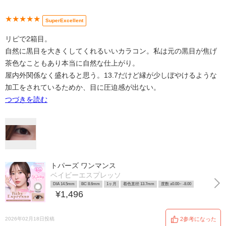
★★★★★
SuperExcellent
リピで2箱目。
自然に黒目を大きくしてくれるいいカラコン。私は元の黒目が焦げ
茶色なこともあり本当に自然な仕上がり。
屋内外関係なく盛れると思う。13.7だけど縁が少しぼやけるような
加工をされているためか、目に圧迫感が出ない。
つづきを読む
トパーズ ワンマンス
ベイビーエスプレッソ
DIA 14.5mm
BC 8.6mm
1ヶ月
着色直径 13.7mm
度数 ±0.00~ -8.00
¥1,496
2026年02月18日投稿
2参考になった