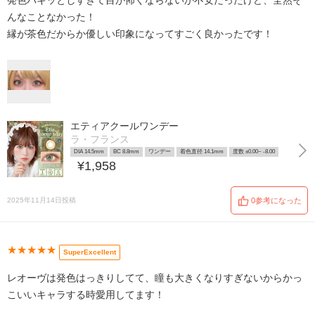
発色パキッとしすぎて目が怖くならないか不安だったけど、全然そ
んなことなかった！
縁が茶色だからか優しい印象になってすごく良かったです！
エティアクールワンデー
ラ・フランス
DIA 14.5mm
BC 8.8mm
ワンデー
着色直径 14.1mm
度数 ±0.00~ -8.00
¥1,958
2025年11月14日投稿
0参考になった
★★★★★
SuperExcellent
レオーヴは発色はっきりしてて、瞳も大きくなりすぎないからかっ
こいいキャラする時愛用してます！