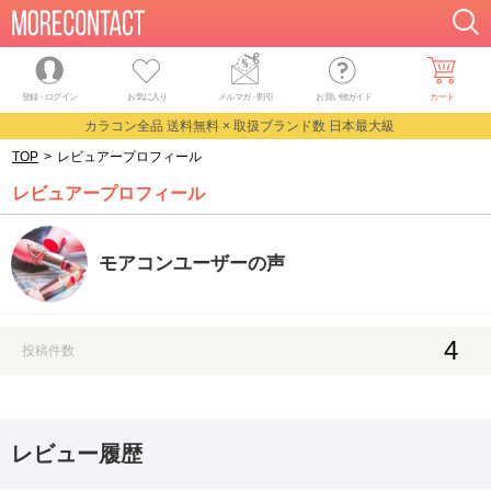
登録・ログイン
お気に入り
メルマガ
・
割引
お買い物ガイド
カート
カラコン全品 送料無料 × 取扱ブランド数 日本最大級
TOP
>
レビュアープロフィール
レビュアープロフィール
モアコンユーザーの声
4
投稿件数
レビュー履歴