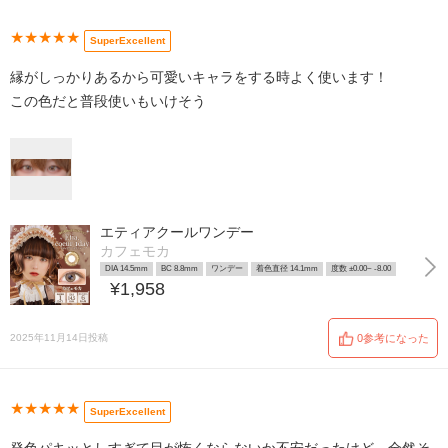
★★★★★
SuperExcellent
縁がしっかりあるから可愛いキャラをする時よく使います！
この色だと普段使いもいけそう
エティアクールワンデー
カフェモカ
DIA 14.5mm
BC 8.8mm
ワンデー
着色直径 14.1mm
度数 ±0.00~ -8.00
¥1,958
2025年11月14日投稿
0参考になった
★★★★★
SuperExcellent