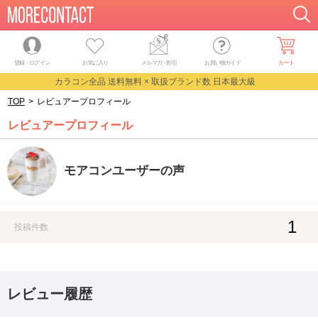
登録・ログイン
お気に入り
メルマガ
・
割引
お買い物ガイド
カート
カラコン全品 送料無料 × 取扱ブランド数 日本最大級
TOP
>
レビュアープロフィール
レビュアープロフィール
モアコンユーザーの声
1
投稿件数
レビュー履歴