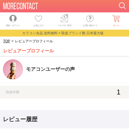
登録・ログイン
お気に入り
メルマガ
・
割引
お買い物ガイド
カート
カラコン全品 送料無料 × 取扱ブランド数 日本最大級
TOP
>
レビュアープロフィール
レビュアープロフィール
モアコンユーザーの声
1
投稿件数
レビュー履歴