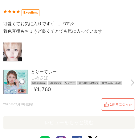
★★★★
Excellent
可愛くてお気に入りですദി_ .̫ _ᐡ꒱➰🎶
着色直径もちょうど良くてとても気に入っています
とりーてぃー
しめさば
DIA 14.5mm
BC 8.6mm
ワンデー
着色直径 13.9mm
度数 ±0.00~ -8.00
¥1,760
2025年07月10日投稿
1参考になった
レビューをもっと読む