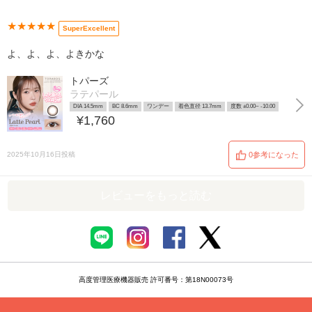
★★★★★
SuperExcellent
よ、よ、よ、よきかな
トパーズ
ラテパール
DIA 14.5mm
BC 8.6mm
ワンデー
着色直径 13.7mm
度数 ±0.00~ -10.00
¥1,760
2025年10月16日投稿
0参考になった
レビューをもっと読む
高度管理医療機器販売 許可番号：第18N00073号