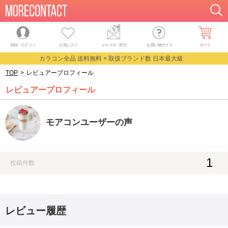
登録・ログイン
お気に入り
メルマガ
・
割引
お買い物ガイド
カート
カラコン全品 送料無料 × 取扱ブランド数 日本最大級
TOP
>
レビュアープロフィール
レビュアープロフィール
モアコンユーザーの声
1
投稿件数
レビュー履歴