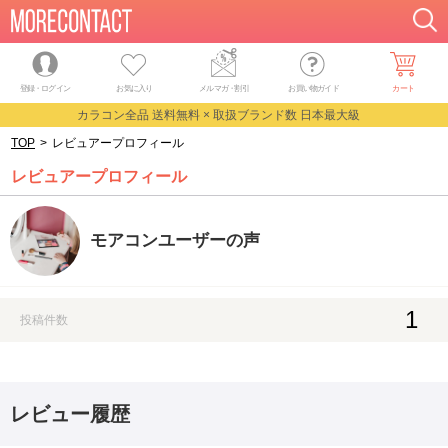
登録・ログイン
お気に入り
メルマガ
・
割引
お買い物ガイド
カート
カラコン全品 送料無料 × 取扱ブランド数 日本最大級
TOP
>
レビュアープロフィール
レビュアープロフィール
モアコンユーザーの声
1
投稿件数
レビュー履歴