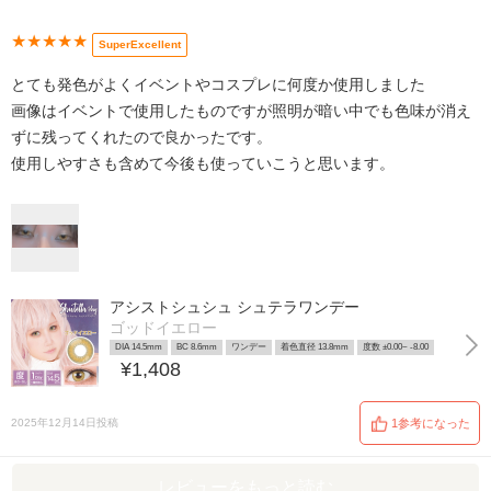
★★★★★
SuperExcellent
とても発色がよくイベントやコスプレに何度か使用しました
画像はイベントで使用したものですが照明が暗い中でも色味が消え
ずに残ってくれたので良かったです。
使用しやすさも含めて今後も使っていこうと思います。
アシストシュシュ シュテラワンデー
ゴッドイエロー
DIA 14.5mm
BC 8.6mm
ワンデー
着色直径 13.8mm
度数 ±0.00~ -8.00
¥1,408
2025年12月14日投稿
1参考になった
レビューをもっと読む