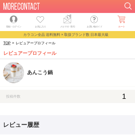
登録・ログイン
お気に入り
メルマガ
・
割引
お買い物ガイド
カート
カラコン全品 送料無料 × 取扱ブランド数 日本最大級
TOP
>
レビュアープロフィール
レビュアープロフィール
あんこう鍋
1
投稿件数
レビュー履歴