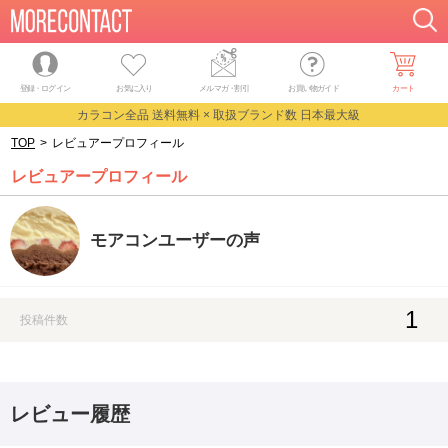
登録・ログイン
お気に入り
メルマガ
・
割引
お買い物ガイド
カート
カラコン全品 送料無料 × 取扱ブランド数 日本最大級
TOP
>
レビュアープロフィール
レビュアープロフィール
モアコンユーザーの声
1
投稿件数
レビュー履歴