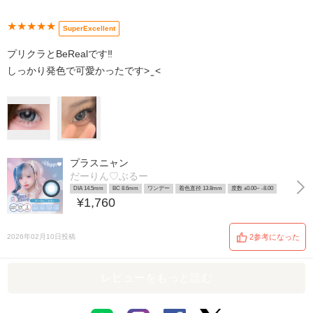
★★★★★
SuperExcellent
プリクラとBeRealです‼️
しっかり発色で可愛かったです> ̫ <
プラスニャン
だーりん♡ぶるー
DIA 14.5mm
BC 8.6mm
ワンデー
着色直径 13.8mm
度数 ±0.00~ -8.00
¥1,760
2026年02月10日投稿
2参考になった
レビューをもっと読む