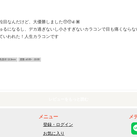
なんだけど、大優勝しました🥺🥺👍🏽
ゅるになるし、デカ過ぎないし小さすぎないカラコンで目も痛くならない
ていわれた！人生カラコンです
色直径 13.3mm
度数 ±0.00~ -10.00
レビューをもっと読む
メニュー
メ
登録・ログイン
お気に入り