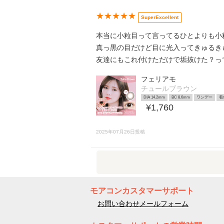
★★★★★
SuperExcellent
本当に小粒目って言ってるひとよりも小粒目
真っ黒の目だけど目に光入ってきゅるき
友達にもこれ付けただけで垢抜けた？っ
フェリアモ
チュールブラウン
DIA 14.2mm
BC 8.6mm
ワンデー
着
¥1,760
2025年07月26日投稿
モアコンカスタマーサポート
お問い合わせメールフォーム