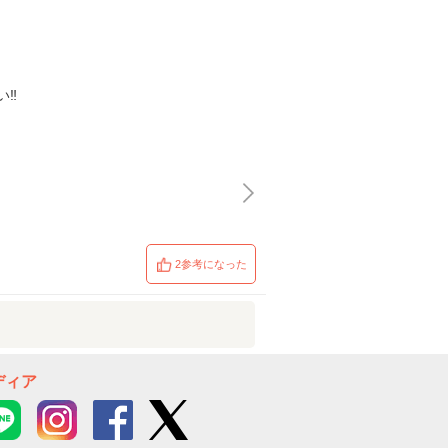
‼️
2参考になった
ディア