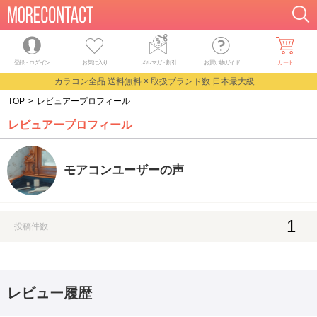
登録・ログイン
お気に入り
メルマガ
・
割引
お買い物ガイド
カート
カラコン全品 送料無料 × 取扱ブランド数 日本最大級
TOP
>
レビュアープロフィール
レビュアープロフィール
モアコンユーザーの声
1
投稿件数
レビュー履歴