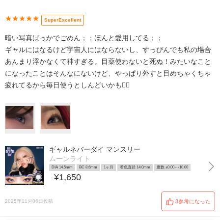
★★★★★
SuperExcellent
暗い写真ばっかでごめん；；ほんと愛用してる；；
ギャルにはなるけど宇宙人にはならないし、すっぴんでも私の場合
あんまり浮かなくて神すぎる。目薬使わないと死ぬ！みたいなこと
になったことはそんなにないけど、やっぱり外すと目めちゃくちゃ
疲れてるから毎日使うとしんどいかも🙂‍↕️
ギャルネバーダイ マンスリー
ムーンライト
DIA 14.5mm
BC 8.6mm
1ヶ月
着色直径 14.0mm
度数 ±0.00~ -10.00
¥1,650
2025年11月06日投稿
3参考になった