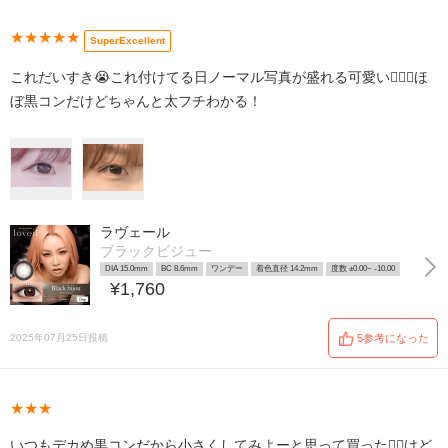
★★★★★
SuperExcellent
これだいすき😭これ付けてる日ノーマル写真が盛れる可愛い👍🏻💕ほ
ぼ黒コンだけどちゃんと太フチわかる！
ラヴェール
ブラックビジュー
DIA 15.0mm
BC 8.6mm
ワンデー
着色直径 14.2mm
度数 ±0.00~ -10.00
¥1,760
2025年07月25日投稿
5参考になった
★★★
いつもデカめ黒コンだから小さくしてみよーと思って買った👍🏻けど