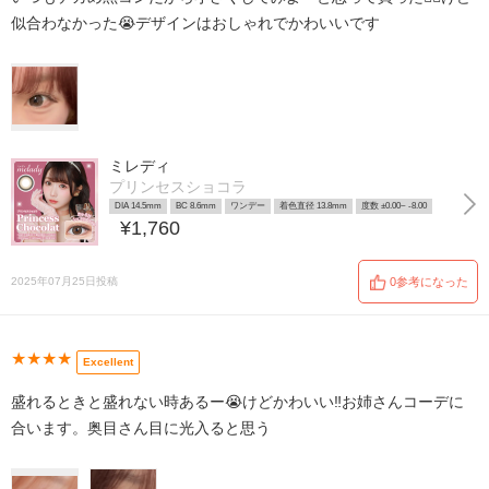
似合わなかった😭デザインはおしゃれでかわいいです
ミレディ
プリンセスショコラ
DIA 14.5mm
BC 8.6mm
ワンデー
着色直径 13.8mm
度数 ±0.00~ -8.00
¥1,760
2025年07月25日投稿
0参考になった
★★★★
Excellent
盛れるときと盛れない時あるー😭けどかわいい‼️お姉さんコーデに
合います。奥目さん目に光入ると思う