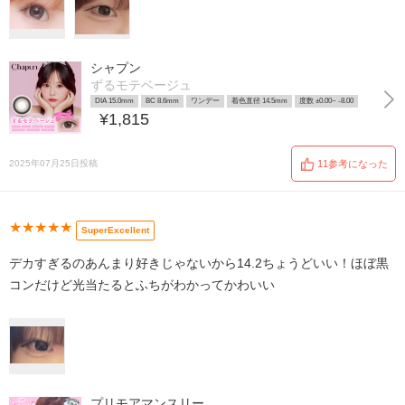
シャプン
ずるモテベージュ
DIA 15.0mm
BC 8.6mm
ワンデー
着色直径 14.5mm
度数 ±0.00~ -8.00
¥1,815
2025年07月25日投稿
11参考になった
★★★★★
SuperExcellent
デカすぎるのあんまり好きじゃないから14.2ちょうどいい！ほぼ黒
コンだけど光当たるとふちがわかってかわいい
プリモアマンスリー