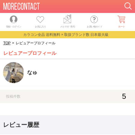
登録・ログイン
お気に入り
メルマガ
・
割引
お買い物ガイド
カート
カラコン全品 送料無料 × 取扱ブランド数 日本最大級
TOP
>
レビュアープロフィール
レビュアープロフィール
なゅ
5
投稿件数
レビュー履歴