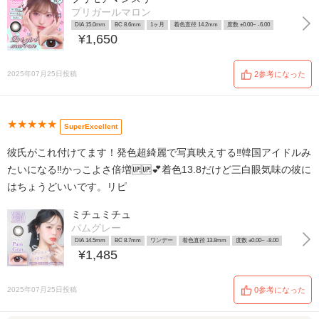
プリガールマロン
DIA 15.0mm
BC 8.6mm
1ヶ月
着色直径 14.2mm
度数 ±0.00~ -6.00
¥1,650
2025年07月25日投稿
2参考になった
★★★★★
SuperExcellent
彼氏がこれ付けてます！発色超綺麗で写真映えする‼️韓国アイドルみ
たいになる‼️かっこよさ倍増🆙🆙💕着色13.8だけど三白眼気味の彼に
はちょうどいいです。リピ
ミチュミチュ
パムグレー
DIA 14.5mm
BC 8.7mm
ワンデー
着色直径 13.8mm
度数 ±0.00~ -8.00
¥1,485
2025年07月25日投稿
0参考になった