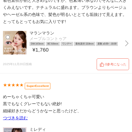
着色直径が割と大きめなのですが、色素薄い系なのでそんなに大き
くみえないです。ナチュラルに盛れます。ブラウンよりもベージュ
やヘーゼル系の色味で、髪色が明るいととても垢抜けて見えます。
とってもとってもお気に入りです!
マランマラン
メープルコントゥア
DIA 14.5mm
BC 8.6mm
ワンデー
着色直径 13.8mm
度数 ±0.00~ -10.00
¥1,760
2025年11月20日投稿
0参考になった
★★★★★
SuperExcellent
めーちゃくちゃ可愛い
黒でもなくグレーでもない絶妙!
細縁好きだからどうかなーと思ったけど、
つづきを読む
ミレディ