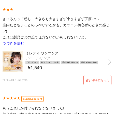
★★★
きゅるんって感じ、大きさも大きすぎず小さすぎず丁度いい
室内だとちょっとのっぺりするかも、カラコン初心者のときの感じ
(?)
これは製品ごとの差で仕方ないのかもしれないけど、
つづきを読む
ミレディ ワンマンス
アイドルリング
DIA 14.5mm
BC 8.6mm
1ヶ月
着色直径 13.8mm
度数 ±0.00~ -8.00
¥1,540
2026年04月26日投稿
0参考になった
★★★★★
SuperExcellent
もうこれしか付けられなくなりました!