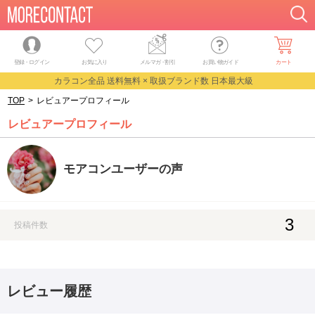
登録・ログイン
お気に入り
メルマガ
・
割引
お買い物ガイド
カート
カラコン全品 送料無料 × 取扱ブランド数 日本最大級
TOP
>
レビュアープロフィール
レビュアープロフィール
モアコンユーザーの声
3
投稿件数
レビュー履歴