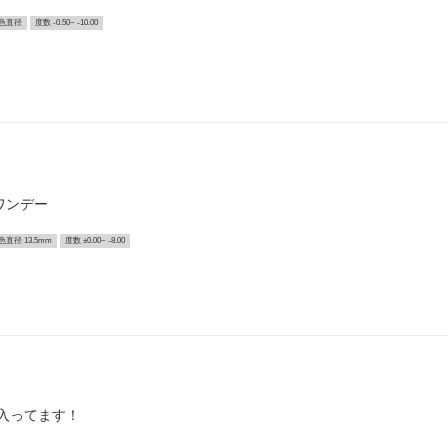
色直径
度数 -0.50~ -10.00
ワンデー
色直径 13.5mm
度数 ±0.00~ -8.00
入ってます！