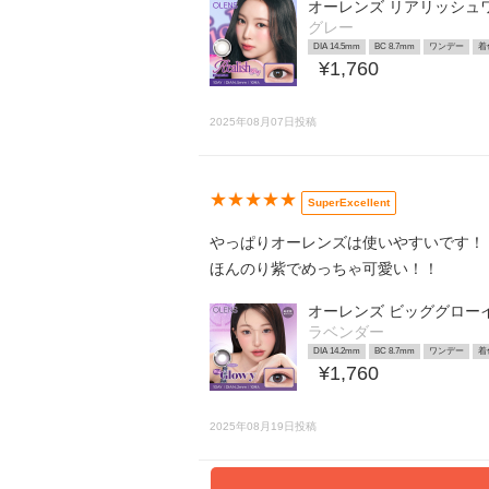
オーレンズ リアリッシュ
グレー
DIA 14.5mm
BC 8.7mm
ワンデー
着
¥1,760
2025年08月07日投稿
★★★★★
SuperExcellent
やっぱりオーレンズは使いやすいです！
ほんのり紫でめっちゃ可愛い！！
オーレンズ ビッググロー
ラベンダー
DIA 14.2mm
BC 8.7mm
ワンデー
着
¥1,760
2025年08月19日投稿