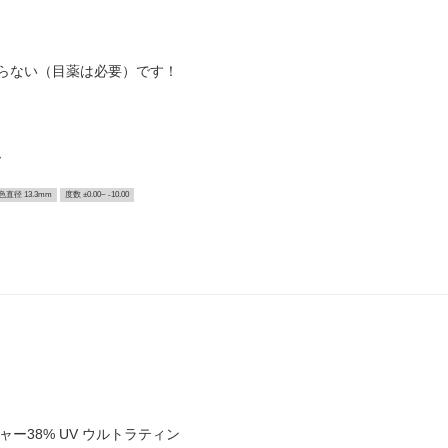
らない（目薬は必要）です！
ー
色直径 13.3mm
度数 ±0.00~ -10.00
チャー38% UV ウルトラティン